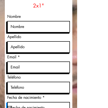
2x1"
Nombre
Apellido
Email
Teléfono
r
Fecha de nacimiento
*
e
q