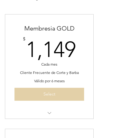
Membresia GOLD
1,149$
$
1,149
Cada mes
Cliente Frecuente de Corte y Barba
Válido por 6 meses
Select
Citas maximo 1 vez por semana
Atencion Preferencial